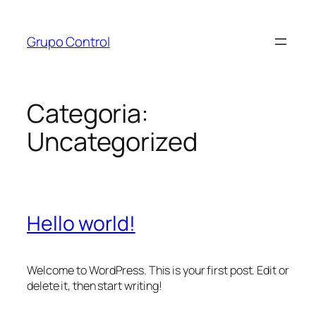
Pular
para
Grupo Control
o
conteúdo
Categoria:
Uncategorized
Hello world!
Welcome to WordPress. This is your first post. Edit or
delete it, then start writing!